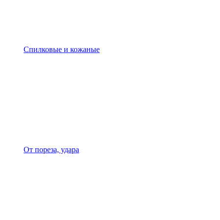
Спилковые и кожаные
От пореза, удара