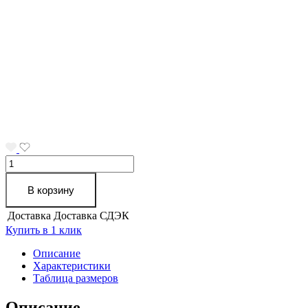
Количество
товара
Аптечка
В корзину
ФЭСТ
автомобильная
Доставка
Доставка СДЭК
(футляр-
Купить в 1 клик
сумка),
арт.2126
Описание
(х20)
Характеристики
Таблица размеров
Описание