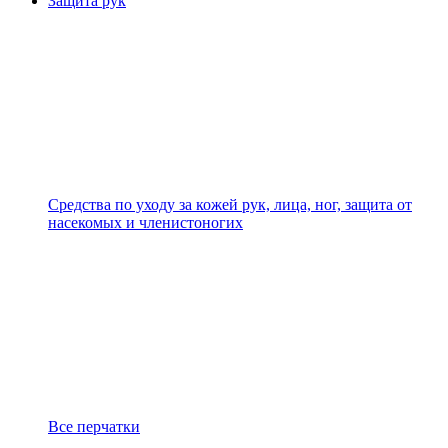
Защита рук
Средства по уходу за кожей рук, лица, ног, защита от
насекомых и членистоногих
Все перчатки