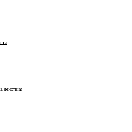
сти
а действия