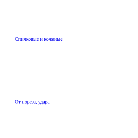
Спилковые и кожаные
От пореза, удара