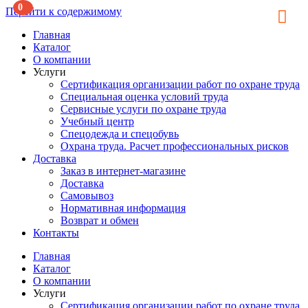
0
Перейти к содержимому
Главная
Каталог
О компании
Услуги
Сертификация организации работ по охране труда
Специальная оценка условий труда
Сервисные услуги по охране труда
Учебный центр
Спецодежда и спецобувь
Охрана труда. Расчет профессиональных рисков
Доставка
Заказ в интернет-магазине
Доставка
Самовывоз
Нормативная информация
Возврат и обмен
Контакты
Главная
Каталог
О компании
Услуги
Сертификация организации работ по охране труда