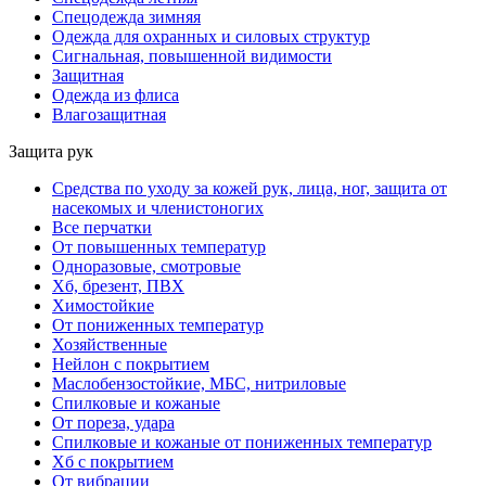
Спецодежда зимняя
Одежда для охранных и силовых структур
Сигнальная, повышенной видимости
Защитная
Одежда из флиса
Влагозащитная
Защита рук
Средства по уходу за кожей рук, лица, ног, защита от
насекомых и членистоногих
Все перчатки
От повышенных температур
Одноразовые, смотровые
Хб, брезент, ПВХ
Химостойкие
От пониженных температур
Хозяйственные
Нейлон с покрытием
Маслобензостойкие, МБС, нитриловые
Спилковые и кожаные
От пореза, удара
Спилковые и кожаные от пониженных температур
Хб с покрытием
От вибрации