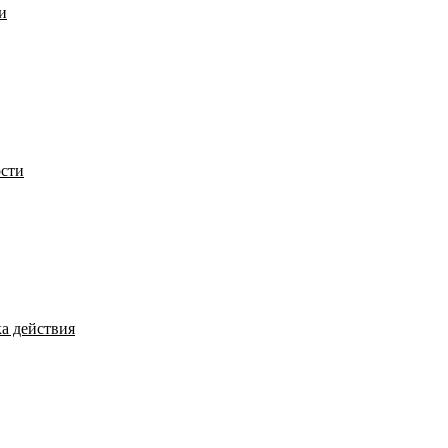
и
сти
а действия