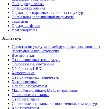
Спецодежда летняя
Спецодежда зимняя
Одежда для охранных и силовых структур
Сигнальная, повышенной видимости
Защитная
Одежда из флиса
Влагозащитная
Защита рук
Средства по уходу за кожей рук, лица, ног, защита от
насекомых и членистоногих
Все перчатки
От повышенных температур
Одноразовые, смотровые
Хб, брезент, ПВХ
Химостойкие
От пониженных температур
Хозяйственные
Нейлон с покрытием
Маслобензостойкие, МБС, нитриловые
Спилковые и кожаные
От пореза, удара
Спилковые и кожаные от пониженных температур
Хб с покрытием