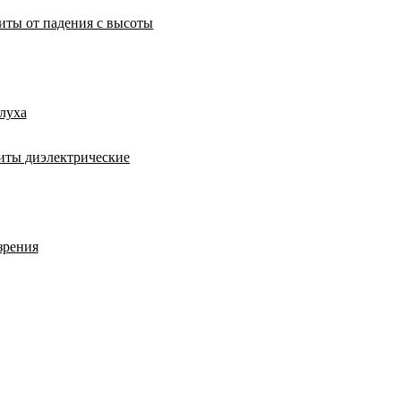
иты от падения с высоты
луха
иты диэлектрические
зрения