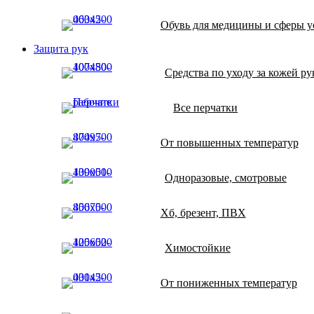
Обувь для медицины и сферы ус
Защита рук
Средства по уходу за кожей ру
Все перчатки
От повышенных температур
Одноразовые, смотровые
Хб, брезент, ПВХ
Химостойкие
От пониженных температур