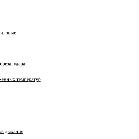
риловые
ореза, удара
женных температур
ов дыхания