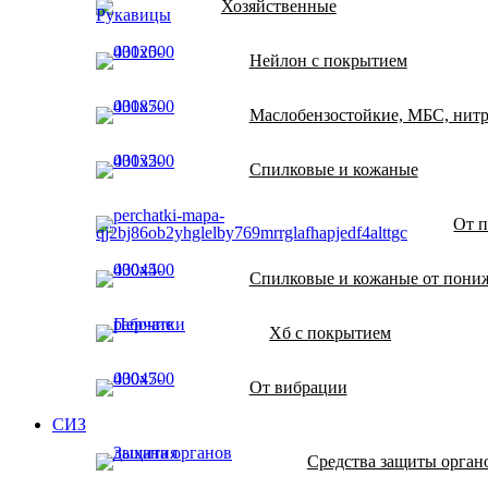
Хозяйственные
Нейлон с покрытием
Маслобензостойкие, МБС, нит
Спилковые и кожаные
От п
Спилковые и кожаные от пони
Хб с покрытием
От вибрации
СИЗ
Средства защиты орган