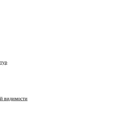
ктур
й видимости