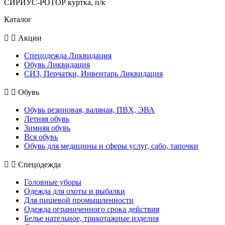
СИРИУС-РОТОР куртка, п/к
Каталог
Акции
Спецодежда Ликвидация
Обувь Ликвидация
СИЗ, Перчатки, Инвентарь Ликвидация
Обувь
Обувь резиновая, валяная, ПВХ, ЭВА
Летняя обувь
Зимняя обувь
Вся обувь
Обувь для медицины и сферы услуг, сабо, тапочки
Спецодежда
Головные уборы
Одежда для охоты и рыбалки
Для пищевой промышленности
Одежда ограниченного срока действия
Белье нательное, трикотажные изделия