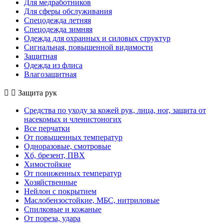
Для медработников
Для сферы обслуживания
Спецодежда летняя
Спецодежда зимняя
Одежда для охранных и силовых структур
Сигнальная, повышенной видимости
Защитная
Одежда из флиса
Влагозащитная
Защита рук
Средства по уходу за кожей рук, лица, ног, защита от
насекомых и членистоногих
Все перчатки
От повышенных температур
Одноразовые, смотровые
Хб, брезент, ПВХ
Химостойкие
От пониженных температур
Хозяйственные
Нейлон с покрытием
Маслобензостойкие, МБС, нитриловые
Спилковые и кожаные
От пореза, удара