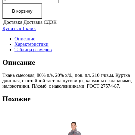
товара
Костюм
В корзину
СИРИУС-
УДАРНИЦА
Доставка
Доставка СДЭК
женский
Купить в 1 клик
куртка,
п/
Описание
комб.
Характеристики
зелёный
Таблица размеров
с
жёлтым
Описание
кантом
Ткань смесовая, 80% п/э, 20% х/б., пов. пл. 210 г/кв.м. Куртка
длинная, с потайной заст. на пуговицы, карманы с клапанами,
налокотники. П/комб. с наколенниками. ГОСТ 27574-87.
Похожие