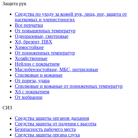
Защита рук
Средства по уходу за кожей рук, лица, ног, защита от
насекомых и членистоногих
Все перчатки
От повышенных температур
Одноразовые, смотровые
Хб, брезент, ПВХ
Химостойкие
От пониженных температур
Хозяйственные
Нейлон с покрытием
Маслобензостойкие, МБС, нитриловые
Спилковые и кожаные
От пореза, удара
Спилковые и кожаные от пониженных температур
Хб с покрытием
От вибрации
СИЗ
Средства защиты органов дыхания
Средства защиты от падения с высоты
Безопасность рабочего места
Средства защиты органа слуха