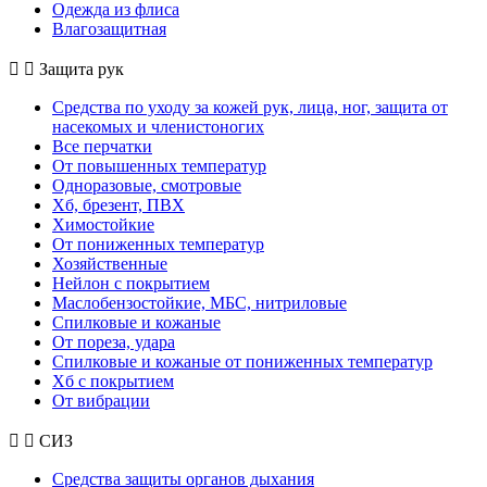
Одежда из флиса
Влагозащитная
Защита рук
Средства по уходу за кожей рук, лица, ног, защита от
насекомых и членистоногих
Все перчатки
От повышенных температур
Одноразовые, смотровые
Хб, брезент, ПВХ
Химостойкие
От пониженных температур
Хозяйственные
Нейлон с покрытием
Маслобензостойкие, МБС, нитриловые
Спилковые и кожаные
От пореза, удара
Спилковые и кожаные от пониженных температур
Хб с покрытием
От вибрации
СИЗ
Средства защиты органов дыхания