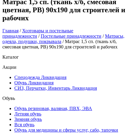
Матрас 1,5 сп. (ткань х/б, смесовая
цветная, РВ) 90х190 для строителей и
рабочих
Главная
/
Хозтовары и постельные
принадлежности
/
Постельные принадлежности
/
Матрасы,
одеяла, подушки, покрывала
/ Матрас 1,5 сп. (ткань х/б,
смесовая цветная, РВ) 90х190 для строителей и рабочих
Каталог
Акции
Спецодежда Ликвидация
Обувь Ликвидация
СИЗ, Перчатки, Инвентарь Ликвидация
Обувь
Обувь резиновая, валяная, ПВХ, ЭВА
Летняя обувь
Зимняя обувь
Вся обувь
Обувь для медицины и сферы услуг, сабо, тапочки