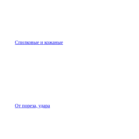
Спилковые и кожаные
От пореза, удара