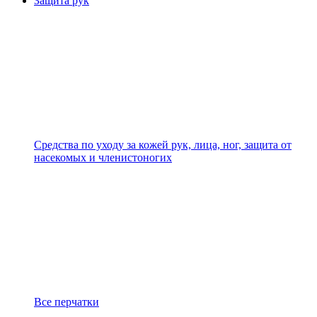
Защита рук
Средства по уходу за кожей рук, лица, ног, защита от
насекомых и членистоногих
Все перчатки