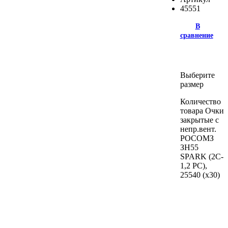
45551
В
сравнение
Выберите
размер
Количество
товара Очки
закрытые с
непр.вент.
РОСОМЗ
ЗН55
SPARK (2C-
1,2 РС),
25540 (х30)