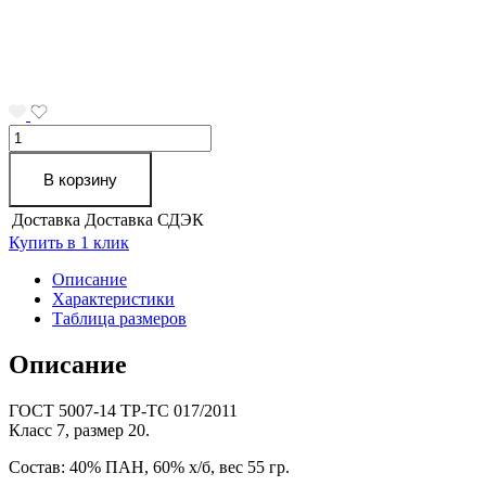
Количество
товара
Перчатки
В корзину
трикотажные
черные
Доставка
Доставка СДЭК
7
Купить в 1 клик
класс
с
Описание
ПВХ
Характеристики
покрытием
Таблица размеров
Точка
Описание
ГОСТ 5007-14 ТР-ТС 017/2011
Класс 7, размер 20.
Состав: 40% ПАН, 60% х/б, вес 55 гр.