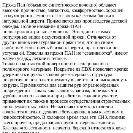
Пряжа Пан (объемное синтетическое волокно) обладает
высокой прочностью, мягкостью, комфортностью, хорошей
воздухопроницаемостью. По своим качествам близка к
натуральной шерсти. Применяется для производства детской
одежды. Полное название пряжи ПАН –
полиакрилонитрильные волокна. Это один из самых
популярных видов искуственной пряжи. Отличается от
других видов ненатуральной пряжи тем, что по своим
свойствам стоит очень близко к шерсти, практически не
уступая ей. Изделия из пряжи ПАН не “сваливаются”, имеют
малую усадку, легкие и теплые.
Точки на контактной поверхности из специального
полимерного материала. Покрытие из ПВХ позволяет крепко
удерживать в руках скользящие материалы, структура
покрытия не позволяет предмету вылететь или выскользнуть
из руки. Применяются для защиты рук от разнообразных
повреждений – таких как ссадины, занозы, порезы. Они
удобны в использовании при работе на садовом участке,
применяют их также в процессе осуществления строительных
либо ремонтных работ. Невысокая стоимость отлично
сочетается в этих изделиях с безукоризненным качеством и
износостойкостью. В холодное время года эти СИЗ, помимо
всего прочего, предохраняют руки от переохлаждения.
Благодаря эластичности перчатки бережно относятся к коже