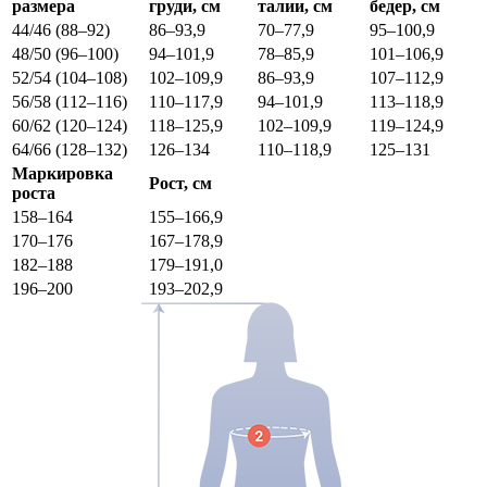
размера
груди, см
талии, см
бедер, см
44/46 (88–92)
86–93,9
70–77,9
95–100,9
48/50 (96–100)
94–101,9
78–85,9
101–106,9
52/54 (104–108)
102–109,9
86–93,9
107–112,9
56/58 (112–116)
110–117,9
94–101,9
113–118,9
60/62 (120–124)
118–125,9
102–109,9
119–124,9
64/66 (128–132)
126–134
110–118,9
125–131
Маркировка
Рост, см
роста
158–164
155–166,9
170–176
167–178,9
182–188
179–191,0
196–200
193–202,9