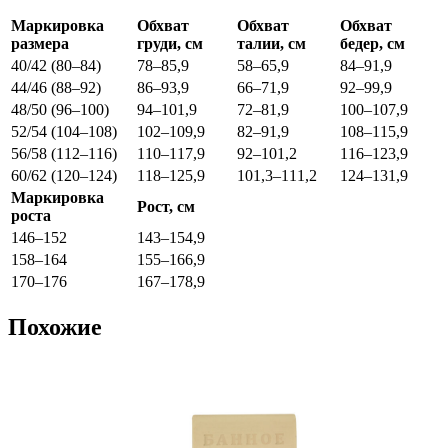
Маркировка
Обхват
Обхват
Обхват
размера
груди, см
талии, см
бедер, см
40/42 (80–84)
78–85,9
58–65,9
84–91,9
44/46 (88–92)
86–93,9
66–71,9
92–99,9
48/50 (96–100)
94–101,9
72–81,9
100–107,9
52/54 (104–108)
102–109,9
82–91,9
108–115,9
56/58 (112–116)
110–117,9
92–101,2
116–123,9
60/62 (120–124)
118–125,9
101,3–111,2
124–131,9
Маркировка
Рост, см
роста
146–152
143–154,9
158–164
155–166,9
170–176
167–178,9
Похожие