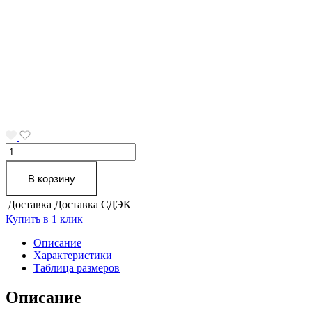
Количество
товара
Полотно
В корзину
нетканое
холстопрошивное
Доставка
Доставка СДЭК
ш.80
Купить в 1 клик
см,
180
Описание
г/
Характеристики
кв.м,
Таблица размеров
стр2,5
мм,
Описание
белое,
грузить