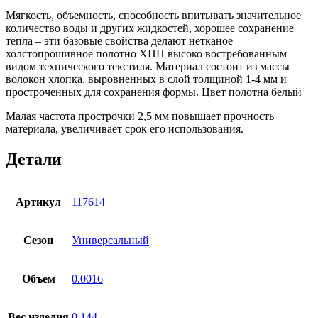
кр.
Мягкость, объемность, способность впитывать значительное
50м
количество воды и других жидкостей, хорошее сохранение
тепла – эти базовые свойства делают нетканое
холстопрошивное полотно ХПП высоко востребованным
видом технического текстиля. Материал состоит из массы
волокон хлопка, выровненных в слой толщиной 1-4 мм и
простроченных для сохранения формы. Цвет полотна белый
Малая частота прострочки 2,5 мм повышает прочность
материала, увеличивает срок его использования.
Детали
Артикул
117614
Сезон
Универсальный
Объем
0.0016
Вес изделия
0.144