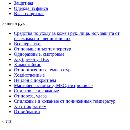
Защитная
Одежда из флиса
Влагозащитная
Защита рук
Средства по уходу за кожей рук, лица, ног, защита от
насекомых и членистоногих
Все перчатки
От повышенных температур
Одноразовые, смотровые
Хб, брезент, ПВХ
Химостойкие
От пониженных температур
Хозяйственные
Нейлон с покрытием
Маслобензостойкие, МБС, нитриловые
Спилковые и кожаные
От пореза, удара
Спилковые и кожаные от пониженных температур
Хб с покрытием
От вибрации
СИЗ