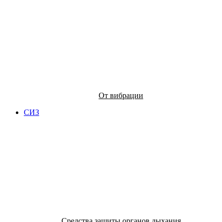
От вибрации
СИЗ
Средства защиты органов дыхания