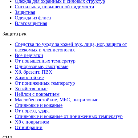
Одежда для охранных и силовых структур
Сигнальная, повышенной видимости
Защитная
Одежда из флиса
Влагозащитная
Защита рук
Средства по уходу за кожей рук, лица, ног, защита от
насекомых и членистоногих
Все перчатки
От повышенных температур
Одноразовые, смотровые
Хб, брезент, ПВХ
Химостойкие
От пониженных температур
Хозяйственные
Нейлон с покрытием
Маслобензостойкие, МБС, нитриловые
Спилковые и кожаные
От пореза, удара
Спилковые и кожаные от пониженных температур
Хб с покрытием
От вибрации
СИЗ