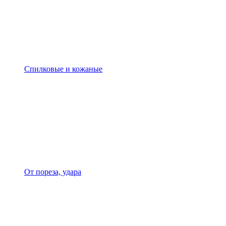
Спилковые и кожаные
От пореза, удара